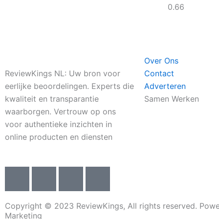
Over Ons
ReviewKings NL: Uw bron voor
Contact
eerlijke beoordelingen. Experts die
Adverteren
kwaliteit en transparantie
Samen Werken
waarborgen. Vertrouw op ons
voor authentieke inzichten in
online producten en diensten
I
I
I
I
c
c
c
c
o
o
o
o
Copyright © 2023 ReviewKings, All rights reserved. Powe
n
n
n
n
Marketing