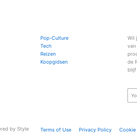
Pop-Culture
Wil 
Tech
van
Reizen
pro
Koopgidsen
de 
blij
Ema
red by Style
Terms of Use
Privacy Policy
Cookie 