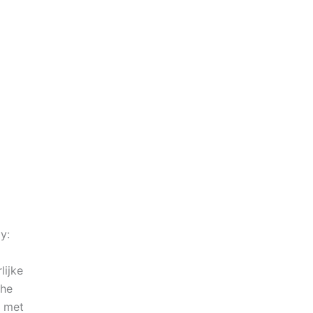
y:
lijke
che
g met