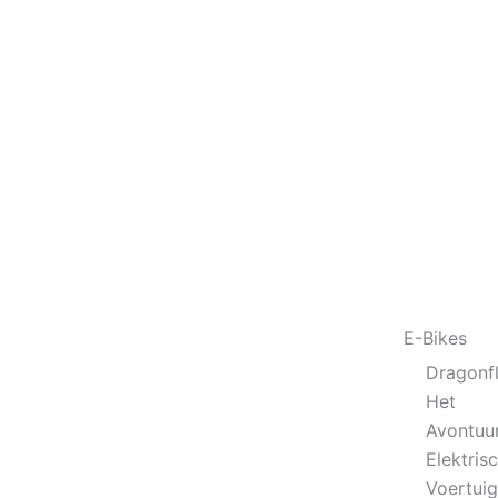
E-Bikes
Dragonfl
Het
Avontuur
Elektris
Voertui