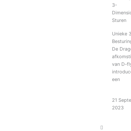
3-
Dimensi
Sturen
Unieke 
Besturin
De Drago
afkomst
van D-fl
introduc
een
21 Sept
2023