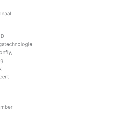
onaal
3D
gstechnologie
nfly,
ig
y,
eert
ember