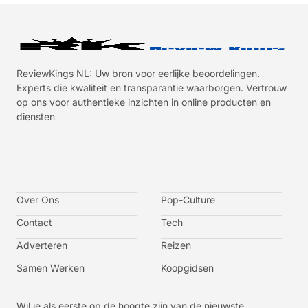
ReviewKings NL: Uw bron voor eerlijke beoordelingen.
Experts die kwaliteit en transparantie waarborgen. Vertrouw
op ons voor authentieke inzichten in online producten en
diensten
I
I
I
I
c
c
c
c
o
o
o
o
n
n
n
n
-
-
-
-
Over Ons
f
t
i
y
Pop-Culture
a
w
n
o
c
i
s
u
Contact
Tech
e
t
t
t
b
t
a
u
o
e
g
b
Adverteren
Reizen
o
r
r
e
k
a
-
m
v
Samen Werken
Koopgidsen
-
1
Wil je als eerste op de hoogte zijn van de nieuwste