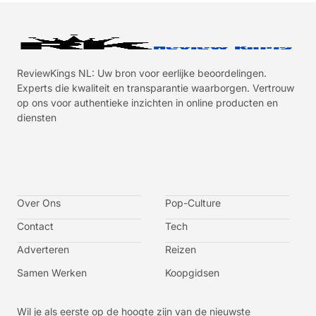
ReviewKings NL: Uw bron voor eerlijke beoordelingen.
Experts die kwaliteit en transparantie waarborgen. Vertrouw
op ons voor authentieke inzichten in online producten en
diensten
I
I
I
I
c
c
c
c
o
o
o
o
n
n
n
n
-
-
-
-
Over Ons
f
t
i
y
Pop-Culture
a
w
n
o
c
i
s
u
Contact
Tech
e
t
t
t
b
t
a
u
o
e
g
b
Adverteren
Reizen
o
r
r
e
k
a
-
m
v
Samen Werken
Koopgidsen
-
1
Wil je als eerste op de hoogte zijn van de nieuwste