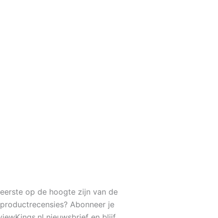
s eerste op de hoogte zijn van de
 productrecensies? Abonneer je
iewKings.nl nieuwsbrief en blijf