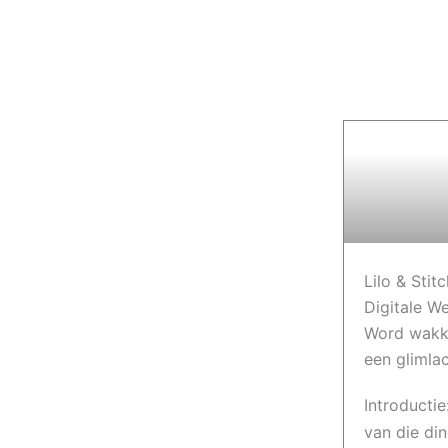
Lilo & Stit
Digitale W
Word wakk
een glimla
Introductie:
van die di