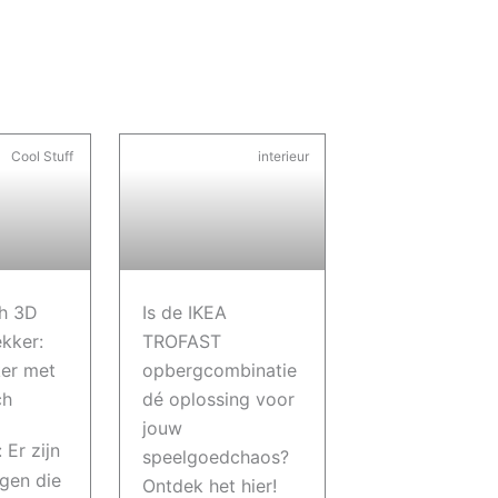
Cool Stuff
interieur
ch 3D
Is de IKEA
ekker:
TROFAST
er met
opbergcombinatie
ch
dé oplossing voor
jouw
 Er zijn
speelgoedchaos?
ngen die
Ontdek het hier!