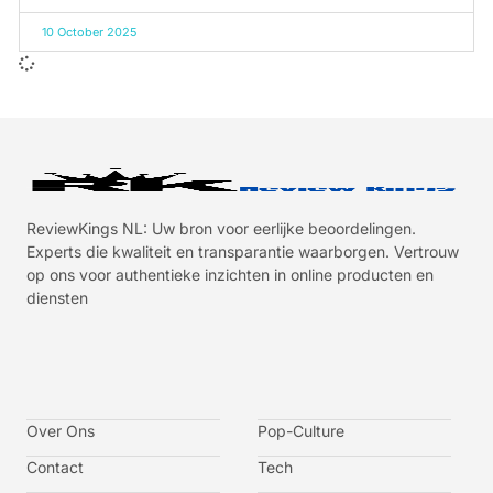
10 October 2025
ReviewKings NL: Uw bron voor eerlijke beoordelingen.
Experts die kwaliteit en transparantie waarborgen. Vertrouw
op ons voor authentieke inzichten in online producten en
diensten
I
I
I
I
c
c
c
c
o
o
o
o
n
n
n
n
-
-
-
-
Over Ons
f
t
i
y
Pop-Culture
a
w
n
o
c
i
s
u
Contact
Tech
e
t
t
t
b
t
a
u