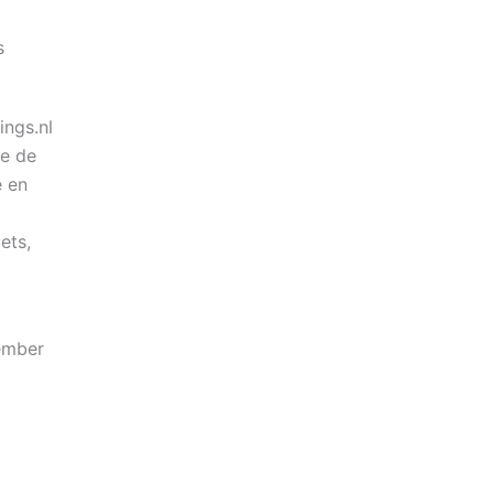
s
ngs.nl
we de
e en
ets,
ember