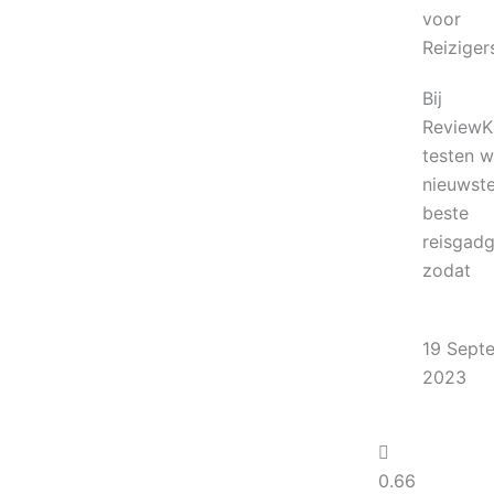
voor
Reiziger
Bij
ReviewKi
testen 
nieuwst
beste
reisgadg
zodat
19 Sept
2023