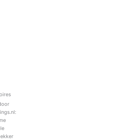
oires
door
ngs.nl:
eme
le
tekker