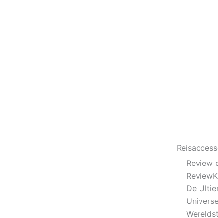
Reisaccess
Review 
ReviewKi
De Ulti
Universe
Werelds