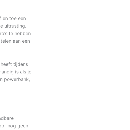
f en toe een
e uitrusting.
ro’s te hebben
eutelen aan een
heeft tijdens
andig is als je
en powerbank,
aadbare
Voor nog geen