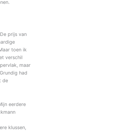
enen.
 De prijs van
aardige
Maar toen ik
t verschil
ppervlak, maar
 Grundig had
t de
ijn eerdere
rckmann
re klussen,