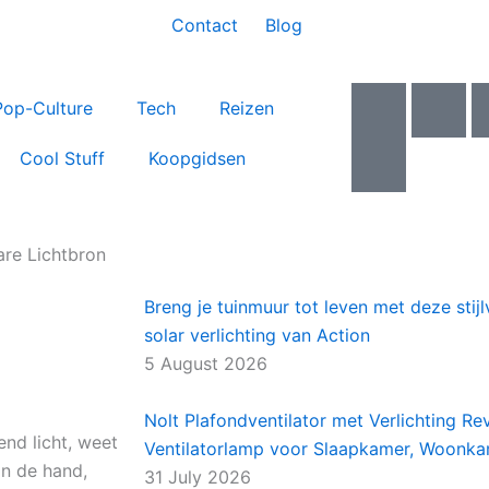
Contact
Blog
I
I
I
Pop-Culture
Tech
Reizen
c
c
c
o
o
o
Cool Stuff
Koopgidsen
n
n
n
-
-
-
f
y
t
a
o
w
re Lichtbron
c
u
i
Breng je tuinmuur tot leven met deze sti
e
t
t
solar verlichting van Action
b
u
t
o
b
e
5 August 2026
o
e
r
k
-
Nolt Plafondventilator met Verlichting Rev
end licht, weet
v
Ventilatorlamp voor Slaapkamer, Woonk
in de hand,
31 July 2026