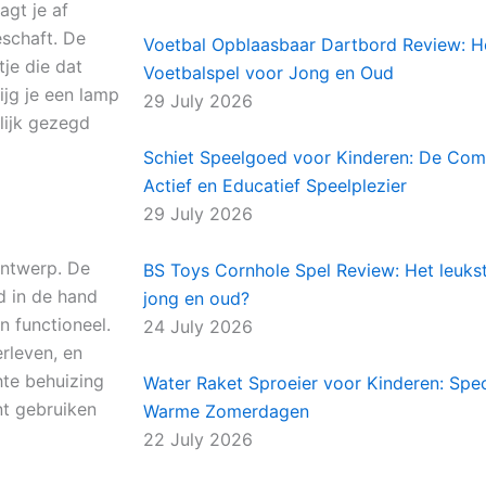
agt je af
schaft. De
Voetbal Opblaasbaar Dartbord Review: H
je die dat
Voetbalspel voor Jong en Oud
rijg je een lamp
29 July 2026
rlijk gezegd
Schiet Speelgoed voor Kinderen: De Comp
Actief en Educatief Speelplezier
29 July 2026
ontwerp. De
BS Toys Cornhole Spel Review: Het leuks
d in de hand
jong en oud?
n functioneel.
24 July 2026
erleven, en
hte behuizing
Water Raket Sproeier voor Kinderen: Spe
nt gebruiken
Warme Zomerdagen
22 July 2026