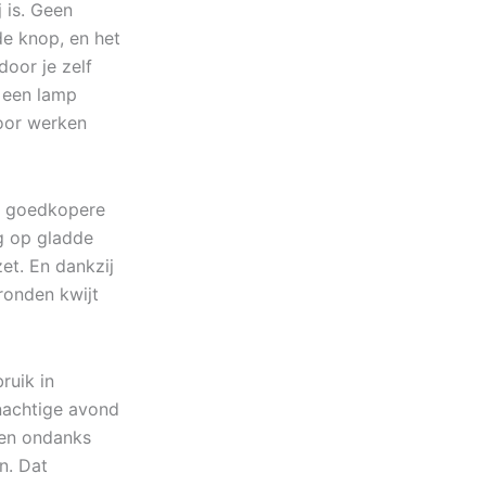
 is. Geen
e knop, en het
door je zelf
n een lamp
voor werken
el goedkopere
g op gladde
et. En dankzij
ronden kwijt
ruik in
enachtige avond
 en ondanks
n. Dat