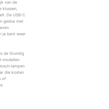
ijk van de
e klussen,
selt. De USB-C
een gedoe met
 even
n je bent weer
ls de Grundig
l-modellen
 Bosch-lampen
ar die kosten
n of
e.