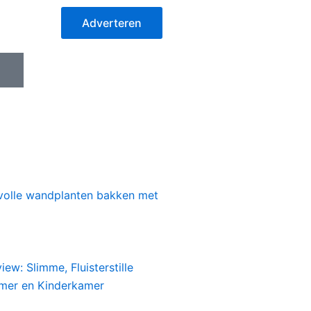
Adverteren
I
c
o
n
-
i
n
s
jlvolle wandplanten bakken met
t
a
g
r
a
iew: Slimme, Fluisterstille
m
amer en Kinderkamer
-