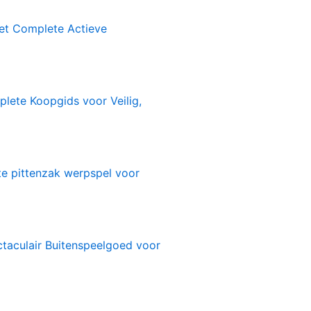
1
et Complete Actieve
lete Koopgids voor Veilig,
te pittenzak werpspel voor
ctaculair Buitenspeelgoed voor