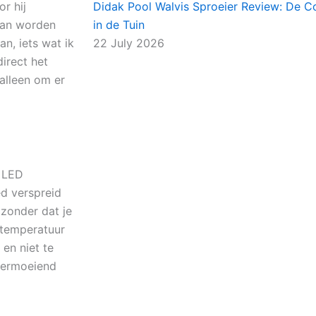
r hij
Didak Pool Walvis Sproeier Review: De C
kan worden
in de Tuin
n, iets wat ik
22 July 2026
irect het
 alleen om er
t LED
ed verspreid
 zonder dat je
rtemperatuur
 en niet te
 vermoeiend