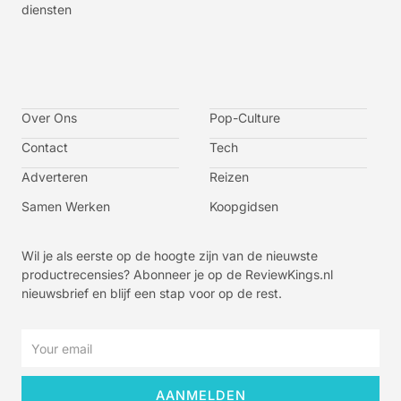
diensten
I
I
I
I
c
c
c
c
o
o
o
o
n
n
n
n
-
-
-
-
Over Ons
f
t
i
y
Pop-Culture
a
w
n
o
c
i
s
u
Contact
Tech
e
t
t
t
b
t
a
u
o
e
g
b
Adverteren
Reizen
o
r
r
e
k
a
-
m
v
Samen Werken
Koopgidsen
-
1
Wil je als eerste op de hoogte zijn van de nieuwste
productrecensies? Abonneer je op de ReviewKings.nl
nieuwsbrief en blijf een stap voor op de rest.
Email
AANMELDEN