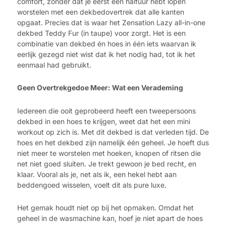
comfort, zonder dat je eerst een halfuur hebt lopen
worstelen met een dekbedovertrek dat alle kanten
opgaat. Precies dat is waar het Zensation Lazy all-in-one
dekbed Teddy Fur (in taupe) voor zorgt. Het is een
combinatie van dekbed én hoes in één iets waarvan ik
eerlijk gezegd niet wist dat ik het nodig had, tot ik het
eenmaal had gebruikt.
Geen Overtrekgedoe Meer: Wat een Verademing
Iedereen die ooit geprobeerd heeft een tweepersoons
dekbed in een hoes te krijgen, weet dat het een mini
workout op zich is. Met dit dekbed is dat verleden tijd. De
hoes en het dekbed zijn namelijk één geheel. Je hoeft dus
niet meer te worstelen met hoeken, knopen of ritsen die
net niet goed sluiten. Je trekt gewoon je bed recht, en
klaar. Vooral als je, net als ik, een hekel hebt aan
beddengoed wisselen, voelt dit als pure luxe.
Het gemak houdt niet op bij het opmaken. Omdat het
geheel in de wasmachine kan, hoef je niet apart de hoes