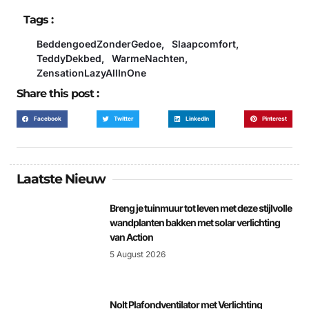
Tags :
BeddengoedZonderGedoe
,
Slaapcomfort
,
TeddyDekbed
,
WarmeNachten
,
ZensationLazyAllInOne
Share this post :
Facebook
Twitter
LinkedIn
Pinterest
Laatste Nieuw
Breng je tuinmuur tot leven met deze stijlvolle
wandplanten bakken met solar verlichting
van Action
5 August 2026
Nolt Plafondventilator met Verlichting