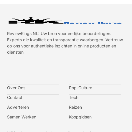
ReviewKings NL: Uw bron voor eerlijke beoordelingen.
Experts die kwaliteit en transparantie waarborgen. Vertrouw
op ons voor authentieke inzichten in online producten en
diensten
I
I
I
I
c
c
c
c
o
o
o
o
n
n
n
n
-
-
-
-
Over Ons
f
t
i
y
Pop-Culture
a
w
n
o
c
i
s
u
Contact
Tech
e
t
t
t
b
t
a
u
o
e
g
b
Adverteren
Reizen
o
r
r
e
k
a
-
m
v
Samen Werken
Koopgidsen
-
1